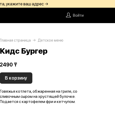
та, укажите ваш адрес →
Войти
Главная страница
Детское меню
Кидс Бургер
2490 ₸
В корзину
Говяжья котлета, обжаренная на гриле, со
сливочным сыром на хрустящей булочке.
Подается с картофелем фри и кетчупом.