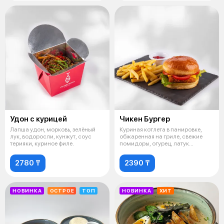
Удон с курицей
Чикен Бургер
Лапша удон, морковь, зелёный
Куриная котлета в панировке,
лук, водоросли, кунжут, соус
обжаренная на гриле, свежие
терияки, куриное филе.
помидоры, огурец, латук
сливочный
2780 ₸
2390 ₸
НОВИНКА
ОСТРОЕ
ТОП
НОВИНКА
ХИТ