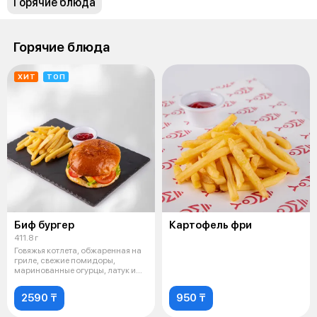
Горячие блюда
Горячие блюда
ХИТ
ТОП
Биф бургер
Картофель фри
411.8 г
Говяжья котлета, обжаренная на
гриле, свежие помидоры,
маринованные огурцы, латук и
сливоч
2590 ₸
950 ₸