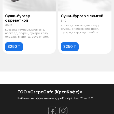
Суши-бургер
Суши-бургер с семгой
с креветкой
340 г
350 г
лосось, креметте, авокадо,
огурец, айсберг, рис, нори,
креветка темпура, креметте,
сухари, кляр, соус спайси
авокадо, огурец, сухари, кляр,
сладкий майонез, соус спайси
3250 ₸
3250 ₸
ТОО «CrepeCafe (КрепКафе)»
Работает на эффективном ядре
Foodpicásso
ver. 3.2