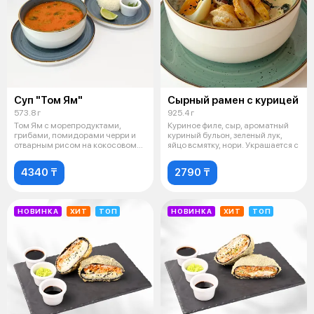
Суп "Том Ям"
Сырный рамен с курицей
573.8 г
925.4 г
Том Ям с морепродуктами,
Куриное филе, сыр, ароматный
грибами, помидорами черри и
куриный бульон, зеленый лук,
отварным рисом на кокосовом
яйцо всмятку, нори. Украшается с
молоке.
4340 ₸
2790 ₸
НОВИНКА
ХИТ
ТОП
НОВИНКА
ХИТ
ТОП