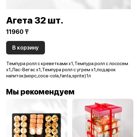
Агета 32 шт.
11960 ₸
В корзину
Темпура ролл с креветками x1,Темпура ролл с лососем
x1,Лас-Вегас x1,Темпура ролл с угрем x1,подарок
напиток(морс,coca-cola,fanta,sprite)1л
Мы рекомендуем