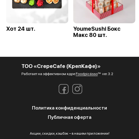
Хот 24 шт.
YoumeSushi Бокс
Макс 80 шт.
ТОО «CrepeCafe (КрепКафе)»
Работает на эффективном ядре
Foodpicásso
ver. 3.2
Политика конфиденциальности
Публичная оферта
Акции, скидки, кэшбэк − в нашем приложении!